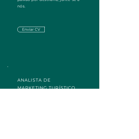
nós.
Enviar CV
ANALISTA DE
MARKETING TURÍSTICO
Irpinia, Itália
Queremos alguém que
compreenda a magia do
turismo enogastronômico e
saiba promovê-la com
maestria. Se você é esse